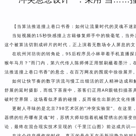
【当算法推送撞上巷口书香：如何让流量时代的灵魂不迷
当短视频的15秒快感撞上古籍修复师手中的狼毫笔，当外
这个被算法切割成碎片的时代，正上演着无数场令人屏息的文
在杭州河坊街的转角处，95后程序员小林举着手机直播探
猴年马月？"而门内，第六代传人陈师傅正用鬃刷蘸着墨汁，
法推送撞上巷口书香"的悬念，在百万网友的围观中徐徐展开
如何让快节奏的数字洪流与慢工出细活的匠人精神达成和
舒展的延时摄影，而线下茶座中，茶客们正用AR眼镜扫描茶
破时空界限，这场看似矛盾的碰撞，反而催生出新的文化传播
更耐人寻味的是北京798艺术区的"冲突实验室"。在这里
器绣的牡丹哪有灵魂"时，苏绣大师却指着机械臂绣出的渐变丝
论，最终在混合现实技术呈现的《千里江山图》前达成共识—
在这个信息爆炸的时代，真正的悬念不在于新旧势力的对